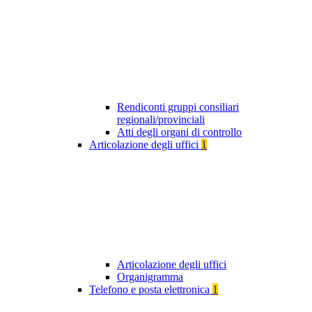
Rendiconti gruppi consiliari
regionali/provinciali
Atti degli organi di controllo
Articolazione degli uffici
1
Articolazione degli uffici
Organigramma
Telefono e posta elettronica
1