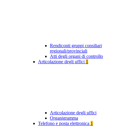
Rendiconti gruppi consiliari
regionali/provinciali
Atti degli organi di controllo
Articolazione degli uffici
1
Articolazione degli uffici
Organigramma
Telefono e posta elettronica
1