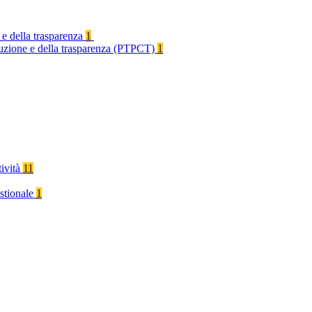
 e della trasparenza
1
rruzione e della trasparenza (PTPCT)
1
tività
11
stionale
1