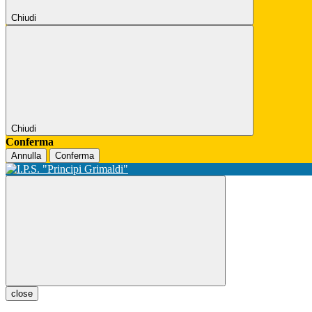
Chiudi
Chiudi
Conferma
Annulla
Conferma
close