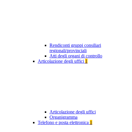
Rendiconti gruppi consiliari
regionali/provinciali
Atti degli organi di controllo
Articolazione degli uffici
1
Articolazione degli uffici
Organigramma
Telefono e posta elettronica
1