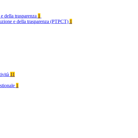
 e della trasparenza
1
rruzione e della trasparenza (PTPCT)
1
tività
11
stionale
1