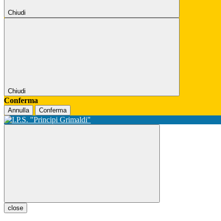
Chiudi
Chiudi
Conferma
Annulla
Conferma
close