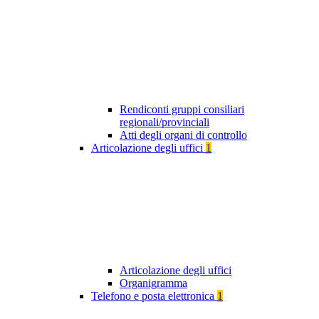
Rendiconti gruppi consiliari
regionali/provinciali
Atti degli organi di controllo
Articolazione degli uffici
1
Articolazione degli uffici
Organigramma
Telefono e posta elettronica
1