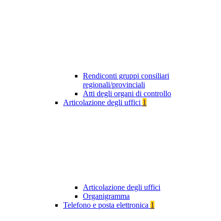
Rendiconti gruppi consiliari
regionali/provinciali
Atti degli organi di controllo
Articolazione degli uffici
1
Articolazione degli uffici
Organigramma
Telefono e posta elettronica
1