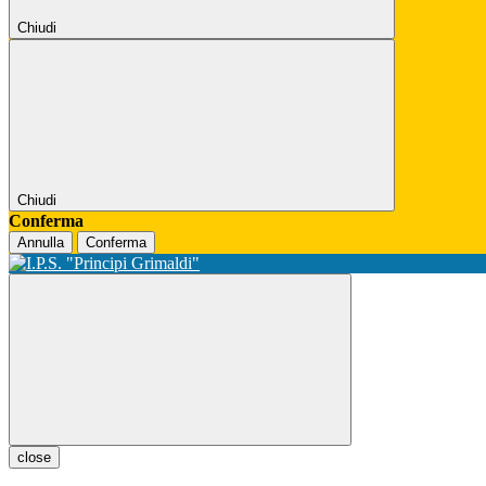
Chiudi
Chiudi
Conferma
Annulla
Conferma
close