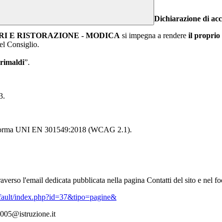
Dichiarazione di acce
RI E RISTORAZIONE - MODICA
si impegna a rendere
il proprio
el Consiglio.
rimaldi
”.
3.
alla norma UNI EN 301549:2018 (WCAG 2.1).
verso l'email dedicata pubblicata nella pagina Contatti del sito e nel foo
efault/index.php?id=37&tipo=pagine&
0005@istruzione.it