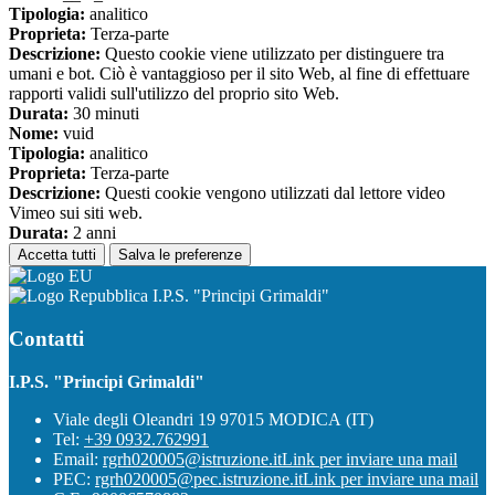
Tipologia:
analitico
Proprieta:
Terza-parte
Descrizione:
Questo cookie viene utilizzato per distinguere tra
umani e bot. Ciò è vantaggioso per il sito Web, al fine di effettuare
rapporti validi sull'utilizzo del proprio sito Web.
Durata:
30 minuti
Nome:
vuid
Tipologia:
analitico
Proprieta:
Terza-parte
Descrizione:
Questi cookie vengono utilizzati dal lettore video
Vimeo sui siti web.
Durata:
2 anni
Accetta tutti
Salva le preferenze
I.P.S. "Principi Grimaldi"
Contatti
I.P.S. "Principi Grimaldi"
Viale degli Oleandri 19 97015 MODICA (IT)
Tel:
+39 0932.762991
Email:
rgrh020005@istruzione.it
Link per inviare una mail
PEC:
rgrh020005@pec.istruzione.it
Link per inviare una mail