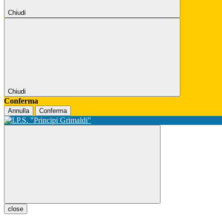
Chiudi
Chiudi
Conferma
Annulla
Conferma
close