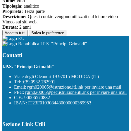
Nome:
vuid
Tipologia:
analitico
Proprieta:
Terza-parte
Descrizione:
Questi cookie vengono utilizzati dal lettore video
Vimeo sui siti web.
Durata:
2 anni
Accetta tutti
Salva le preferenze
I.P.S. "Principi Grimaldi"
Contatti
I.P.S. "Principi Grimaldi"
Viale degli Oleandri 19 97015 MODICA (IT)
Tel:
+39 0932.762991
Email:
rgrh020005@istruzione.it
Link per inviare una mail
PEC:
rgrh020005@pec.istruzione.it
Link per inviare una mail
C.F.: 90006570882
IBAN: IT23F0103084480000000369953
Sezione Link Utili