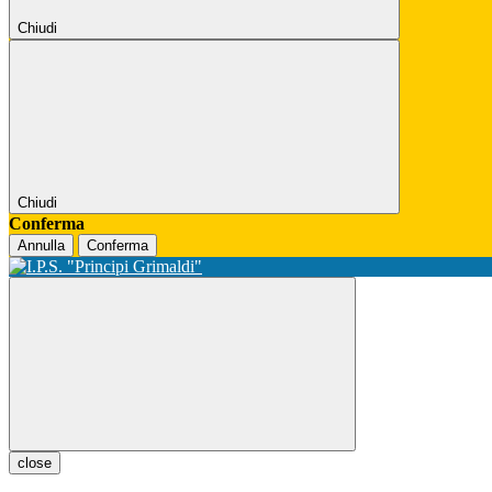
Chiudi
Chiudi
Conferma
Annulla
Conferma
close