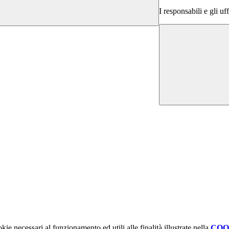
I responsabili e gli uf
kie necessari al funzionamento ed utili alle finalità illustrate nella
COO