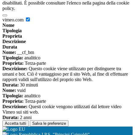
disabilitati. È possibile consultare l'elenco nella pagina della cookie
policy.
vimeo.com
Nome
Tipologia
Proprieta
Descrizione
Durata
Nome:
__cf_bm
Tipologia:
analitico
Proprieta:
Terza-parte
Descrizione:
Questo cookie viene utilizzato per distinguere tra
umani e bot. Ciò è vantaggioso per il sito Web, al fine di effettuare
rapporti validi sull'utilizzo del proprio sito Web.
Durata:
30 minuti
Nome:
vuid
Tipologia:
analitico
Proprieta:
Terza-parte
Descrizione:
Questi cookie vengono utilizzati dal lettore video
Vimeo sui siti web.
Durata:
2 anni
Accetta tutti
Salva le preferenze
I.P.S. "Principi Grimaldi"