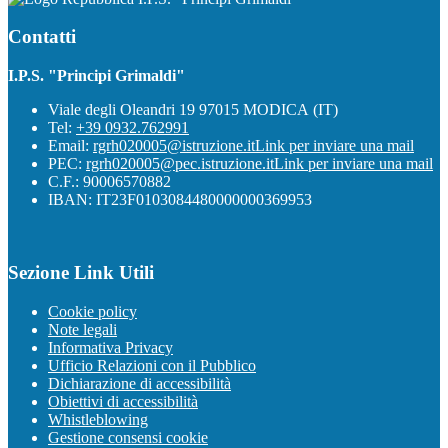
Contatti
I.P.S. "Principi Grimaldi"
Viale degli Oleandri 19 97015 MODICA (IT)
Tel:
+39 0932.762991
Email:
rgrh020005@istruzione.it
Link per inviare una mail
PEC:
rgrh020005@pec.istruzione.it
Link per inviare una mail
C.F.: 90006570882
IBAN: IT23F0103084480000000369953
Sezione Link Utili
Cookie policy
Note legali
Informativa Privacy
Ufficio Relazioni con il Pubblico
Dichiarazione di accessibilità
Obiettivi di accessibilità
Whistleblowing
Gestione consensi cookie