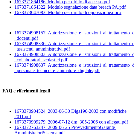
1673371864186_Modulo per diritto di accesso.pdf
1673371864322_Modulo segnalazione data breach PA.pdf
1673373647083_Modulo per diritto di opposizione.docx
1673374908157_Autorizzazione_e_istruzioni_al_trattamento_d
_docenti.pdf
1673374908336_Autorizzazione_e_istruzioni_al_trattamento_d
_assistenti_amministrativi.pdf
1673374908503_Autorizzazione_e_istruzioni_al_trattamento_d
_collaboratori_scolastici.pdf
1673374908637_Autorizzazione_e_istruzioni_al_trattamento_d
_personale_tecnico_e_animatore_digitale.pdf
FAQ e riferimenti legali
1673370904524_2003-06-30 Dlgs196-2003 con modifiche
2011.pdf
1673370909279_2006-07-12 dm_305-2006 con allegati.pdf
1673372763247_2009-06-25 ProvvedimentoGarante-
AmministratoriSistema.pdf