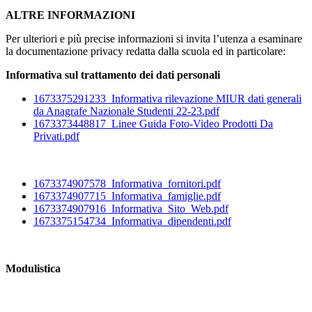
ALTRE INFORMAZIONI
Per ulteriori e più precise informazioni si invita l’utenza a esaminare
la documentazione privacy redatta dalla scuola ed in particolare:
Informativa sul trattamento dei dati personali
1673375291233_Informativa rilevazione MIUR dati generali
da Anagrafe Nazionale Studenti 22-23.pdf
1673373448817_Linee Guida Foto-Video Prodotti Da
Privati.pdf
1673374907578_Informativa_fornitori.pdf
1673374907715_Informativa_famiglie.pdf
1673374907916_Informativa_Sito_Web.pdf
1673375154734_Informativa_dipendenti.pdf
Modulistica