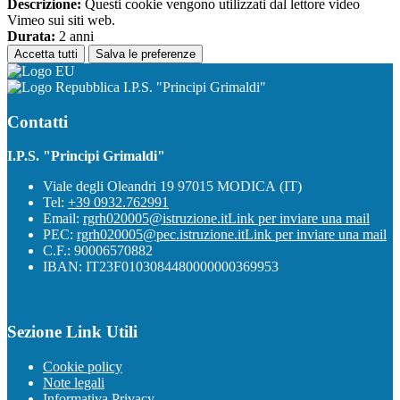
Descrizione:
Questi cookie vengono utilizzati dal lettore video
Vimeo sui siti web.
Durata:
2 anni
Accetta tutti
Salva le preferenze
I.P.S. "Principi Grimaldi"
Contatti
I.P.S. "Principi Grimaldi"
Viale degli Oleandri 19 97015 MODICA (IT)
Tel:
+39 0932.762991
Email:
rgrh020005@istruzione.it
Link per inviare una mail
PEC:
rgrh020005@pec.istruzione.it
Link per inviare una mail
C.F.: 90006570882
IBAN: IT23F0103084480000000369953
Sezione Link Utili
Cookie policy
Note legali
Informativa Privacy