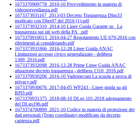
1673370909778_2010-10 Provvedimento in materia di
videosorveglianza.pdf
1673373931167_2013-03 Decreto Trasparenza Dlgs33
modicato con Dlgs97 del 2016 (1).pdf
1673373932310_2014-10 Linee Guida Garante su _La
trasparenza sui siti web della PA_.pdf
1673370910013_2016-04-27 Regolamento UE 679-2016 con
riferimenti ai considerando.pdf
1673373931866_2016-12-28 Linee Guida ANAC
Limitazioni accesso civico generalizzato - delibera
1309_2016.pdf
1673373932098_2016-12-28 Prime Linee Guida ANAC
attuazione decreto trasparenza - delibera 1310_2016.pdf
1673370930206_2016-10 Vademecum La scuola a prova di
privacy.pdf
1673370930676_2017-04-05 WP243 - Linee guida su gli
RPD.pdf
1673370931375_2018-08-10 DLgs 101-2018 adeguamento
del DLgs196.pdf
1673374700899_2021-10 Codice in materia di protezione dei
dati personali (Testo coordinato) modificato da decreto
capienza.pdf