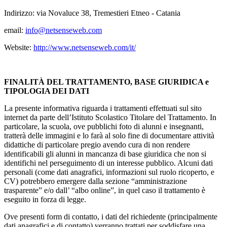
Indirizzo: via Novaluce 38, Tremestieri Etneo - Catania
email:
info@netsenseweb.com
Website:
http://www.netsenseweb.com/it/
FINALITÀ DEL TRATTAMENTO, BASE GIURIDICA e
TIPOLOGIA DEI DATI
La presente informativa riguarda i trattamenti effettuati sul sito
internet da parte dell’Istituto Scolastico Titolare del Trattamento. In
particolare, la scuola, ove pubblichi foto di alunni e insegnanti,
tratterà delle immagini e lo farà al solo fine di documentare attività
didattiche di particolare pregio avendo cura di non rendere
identificabili gli alunni in mancanza di base giuridica che non si
identifichi nel perseguimento di un interesse pubblico. Alcuni dati
personali (come dati anagrafici, informazioni sul ruolo ricoperto, e
CV) potrebbero emergere dalla sezione “amministrazione
trasparente” e/o dall’ “albo online”, in quel caso il trattamento è
eseguito in forza di legge.
Ove presenti form di contatto, i dati del richiedente (principalmente
dati anagrafici e di contatto) verranno trattati per soddisfare una