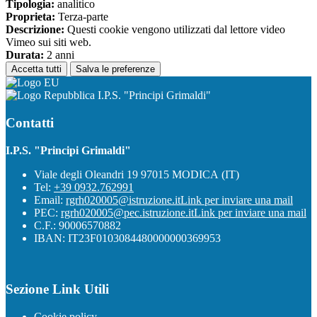
Tipologia:
analitico
Proprieta:
Terza-parte
Descrizione:
Questi cookie vengono utilizzati dal lettore video
Vimeo sui siti web.
Durata:
2 anni
Accetta tutti
Salva le preferenze
I.P.S. "Principi Grimaldi"
Contatti
I.P.S. "Principi Grimaldi"
Viale degli Oleandri 19 97015 MODICA (IT)
Tel:
+39 0932.762991
Email:
rgrh020005@istruzione.it
Link per inviare una mail
PEC:
rgrh020005@pec.istruzione.it
Link per inviare una mail
C.F.: 90006570882
IBAN: IT23F0103084480000000369953
Sezione Link Utili
Cookie policy