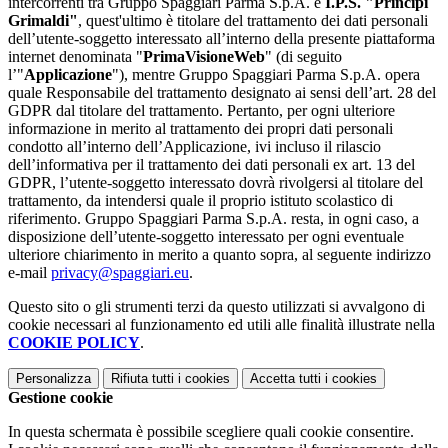
intercorrenti tra Gruppo Spaggiari Parma S.p.A. e
I.P.S. "Principi
Grimaldi"
, quest'ultimo è titolare del trattamento dei dati personali
dell’utente-soggetto interessato all’interno della presente piattaforma
internet denominata "
PrimaVisioneWeb
" (di seguito
l’"
Applicazione
"), mentre Gruppo Spaggiari Parma S.p.A. opera
quale Responsabile del trattamento designato ai sensi dell’art. 28 del
GDPR dal titolare del trattamento. Pertanto, per ogni ulteriore
informazione in merito al trattamento dei propri dati personali
condotto all’interno dell’Applicazione, ivi incluso il rilascio
dell’informativa per il trattamento dei dati personali ex art. 13 del
GDPR, l’utente-soggetto interessato dovrà rivolgersi al titolare del
trattamento, da intendersi quale il proprio istituto scolastico di
riferimento. Gruppo Spaggiari Parma S.p.A. resta, in ogni caso, a
disposizione dell’utente-soggetto interessato per ogni eventuale
ulteriore chiarimento in merito a quanto sopra, al seguente indirizzo
e-mail
privacy@spaggiari.eu
.
Questo sito o gli strumenti terzi da questo utilizzati si avvalgono di
cookie necessari al funzionamento ed utili alle finalità illustrate nella
COOKIE POLICY
.
Personalizza
Rifiuta tutti
i cookies
Accetta tutti
i cookies
Gestione cookie
In questa schermata è possibile scegliere quali cookie consentire.