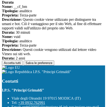
Durata
Nome:
__cf_bm
Tipologia:
analitico
Proprieta:
Terza-parte
Descrizione:
Questo cookie viene utilizzato per distinguere tra
umani e bot. Ciò è vantaggioso per il sito Web, al fine di effettuare
rapporti validi sull'utilizzo del proprio sito Web.
Durata:
30 minuti
Nome:
vuid
Tipologia:
analitico
Proprieta:
Terza-parte
Descrizione:
Questi cookie vengono utilizzati dal lettore video
Vimeo sui siti web.
Durata:
2 anni
Accetta tutti
Salva le preferenze
I.P.S. "Principi Grimaldi"
Contatti
I.P.S. "Principi Grimaldi"
Viale degli Oleandri 19 97015 MODICA (IT)
Tel:
+39 0932.762991
Email:
rgrh020005@istruzione.it
Link per inviare una mail