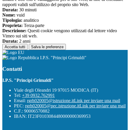
rapporti validi sull'utilizzo del proprio sito Web.
Durata:
30 minuti
Nome:
vuid
Tipologia:
analitico
Proprieta:
Terza-parte
Descrizione:
Questi cookie vengono utilizzati dal lettore video
Vimeo sui siti web.
Durata:
2 anni
Accetta tutti
Salva le preferenze
I.P.S. "Principi Grimaldi"
Contatti
I.P.S. "Principi Grimaldi"
Viale degli Oleandri 19 97015 MODICA (IT)
Tel:
+39 0932.762991
Email:
rgrh020005@istruzione.it
Link per inviare una mail
PEC:
rgrh020005@pec.istruzione.it
Link per inviare una mail
C.F.: 90006570882
IBAN: IT23F0103084480000000369953