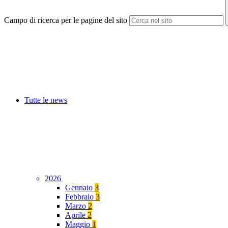
Campo di ricerca per le pagine del sito
Tutte le news
2026
Gennaio
3
Febbraio
3
Marzo
2
Aprile
2
Maggio
1