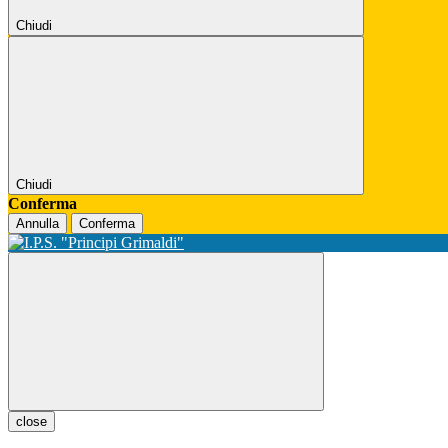
Chiudi
Chiudi
Conferma
Annulla
Conferma
close