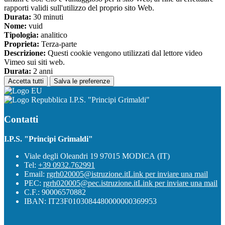
rapporti validi sull'utilizzo del proprio sito Web.
Durata:
30 minuti
Nome:
vuid
Tipologia:
analitico
Proprieta:
Terza-parte
Descrizione:
Questi cookie vengono utilizzati dal lettore video
Vimeo sui siti web.
Durata:
2 anni
Accetta tutti
Salva le preferenze
I.P.S. "Principi Grimaldi"
Contatti
I.P.S. "Principi Grimaldi"
Viale degli Oleandri 19 97015 MODICA (IT)
Tel:
+39 0932.762991
Email:
rgrh020005@istruzione.it
Link per inviare una mail
PEC:
rgrh020005@pec.istruzione.it
Link per inviare una mail
C.F.: 90006570882
IBAN: IT23F0103084480000000369953