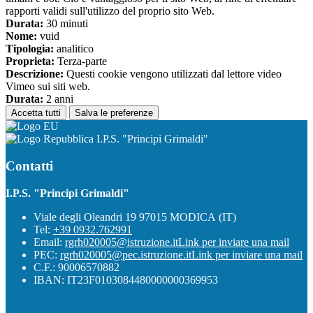
rapporti validi sull'utilizzo del proprio sito Web.
Durata:
30 minuti
Nome:
vuid
Tipologia:
analitico
Proprieta:
Terza-parte
Descrizione:
Questi cookie vengono utilizzati dal lettore video
Vimeo sui siti web.
Durata:
2 anni
Accetta tutti
Salva le preferenze
I.P.S. "Principi Grimaldi"
Contatti
I.P.S. "Principi Grimaldi"
Viale degli Oleandri 19 97015 MODICA (IT)
Tel:
+39 0932.762991
Email:
rgrh020005@istruzione.it
Link per inviare una mail
PEC:
rgrh020005@pec.istruzione.it
Link per inviare una mail
C.F.: 90006570882
IBAN: IT23F0103084480000000369953