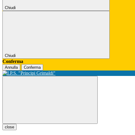
Chiudi
Chiudi
Conferma
Annulla
Conferma
close