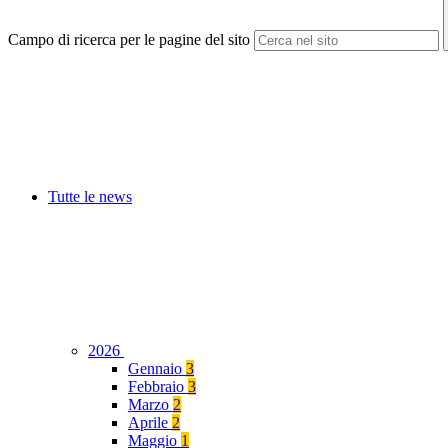
Campo di ricerca per le pagine del sito
Tutte le news
2026
Gennaio
3
Febbraio
3
Marzo
2
Aprile
2
Maggio
1