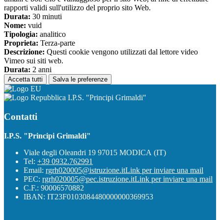
rapporti validi sull'utilizzo del proprio sito Web.
Durata:
30 minuti
Nome:
vuid
Tipologia:
analitico
Proprieta:
Terza-parte
Descrizione:
Questi cookie vengono utilizzati dal lettore video
Vimeo sui siti web.
Durata:
2 anni
Accetta tutti
Salva le preferenze
I.P.S. "Principi Grimaldi"
Contatti
I.P.S. "Principi Grimaldi"
Viale degli Oleandri 19 97015 MODICA (IT)
Tel:
+39 0932.762991
Email:
rgrh020005@istruzione.it
Link per inviare una mail
PEC:
rgrh020005@pec.istruzione.it
Link per inviare una mail
C.F.: 90006570882
IBAN: IT23F0103084480000000369953