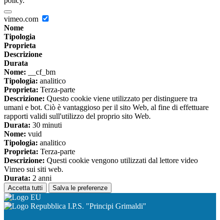
policy.
vimeo.com
Nome
Tipologia
Proprieta
Descrizione
Durata
Nome:
__cf_bm
Tipologia:
analitico
Proprieta:
Terza-parte
Descrizione:
Questo cookie viene utilizzato per distinguere tra
umani e bot. Ciò è vantaggioso per il sito Web, al fine di effettuare
rapporti validi sull'utilizzo del proprio sito Web.
Durata:
30 minuti
Nome:
vuid
Tipologia:
analitico
Proprieta:
Terza-parte
Descrizione:
Questi cookie vengono utilizzati dal lettore video
Vimeo sui siti web.
Durata:
2 anni
Accetta tutti
Salva le preferenze
I.P.S. "Principi Grimaldi"