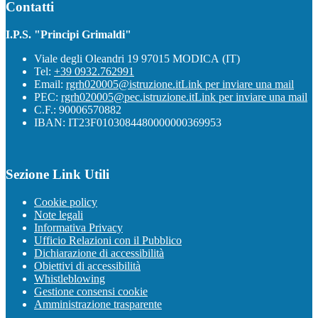
Contatti
I.P.S. "Principi Grimaldi"
Viale degli Oleandri 19 97015 MODICA (IT)
Tel:
+39 0932.762991
Email:
rgrh020005@istruzione.it
Link per inviare una mail
PEC:
rgrh020005@pec.istruzione.it
Link per inviare una mail
C.F.: 90006570882
IBAN: IT23F0103084480000000369953
Sezione Link Utili
Cookie policy
Note legali
Informativa Privacy
Ufficio Relazioni con il Pubblico
Dichiarazione di accessibilità
Obiettivi di accessibilità
Whistleblowing
Gestione consensi cookie
Amministrazione trasparente