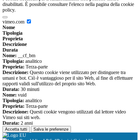
disabilitati. È possibile consultare l'elenco nella pagina della cookie
policy.
vimeo.com
Nome
Tipologia
Proprieta
Descrizione
Durata
Nome:
__cf_bm
Tipologia:
analitico
Proprieta:
Terza-parte
Descrizione:
Questo cookie viene utilizzato per distinguere tra
umani e bot. Ciò è vantaggioso per il sito Web, al fine di effettuare
rapporti validi sull'utilizzo del proprio sito Web.
Durata:
30 minuti
Nome:
vuid
Tipologia:
analitico
Proprieta:
Terza-parte
Descrizione:
Questi cookie vengono utilizzati dal lettore video
Vimeo sui siti web.
Durata:
2 anni
Accetta tutti
Salva le preferenze