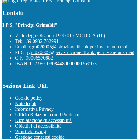
I.P.S. "Principi Grimaldi"
Contatti
I.P.S. "Principi Grimaldi"
Viale degli Oleandri 19 97015 MODICA (IT)
Tel:
+39 0932.762991
Email:
rgrh020005@istruzione.it
Link per inviare una mail
PEC:
rgrh020005@pec.istruzione.it
Link per inviare una mail
C.F.: 90006570882
IBAN: IT23F0103084480000000369953
Sezione Link Utili
Cookie policy
Note legali
Informativa Privacy
Ufficio Relazioni con il Pubblico
Dichiarazione di accessibilità
Obiettivi di accessibilità
Whistleblowing
Gestione consensi cookie