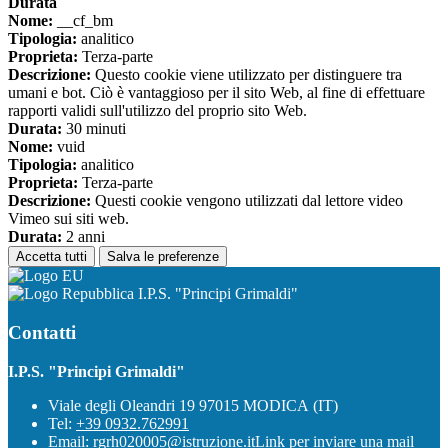
Durata
Nome:
__cf_bm
Tipologia:
analitico
Proprieta:
Terza-parte
Descrizione:
Questo cookie viene utilizzato per distinguere tra
umani e bot. Ciò è vantaggioso per il sito Web, al fine di effettuare
rapporti validi sull'utilizzo del proprio sito Web.
Durata:
30 minuti
Nome:
vuid
Tipologia:
analitico
Proprieta:
Terza-parte
Descrizione:
Questi cookie vengono utilizzati dal lettore video
Vimeo sui siti web.
Durata:
2 anni
Accetta tutti
Salva le preferenze
I.P.S. "Principi Grimaldi"
Contatti
I.P.S. "Principi Grimaldi"
Viale degli Oleandri 19 97015 MODICA (IT)
Tel:
+39 0932.762991
Email:
rgrh020005@istruzione.it
Link per inviare una mail