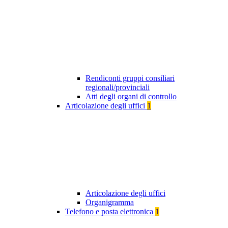
Rendiconti gruppi consiliari
regionali/provinciali
Atti degli organi di controllo
Articolazione degli uffici
1
Articolazione degli uffici
Organigramma
Telefono e posta elettronica
1