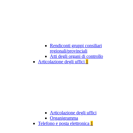
Rendiconti gruppi consiliari
regionali/provinciali
Atti degli organi di controllo
Articolazione degli uffici
1
Articolazione degli uffici
Organigramma
Telefono e posta elettronica
1