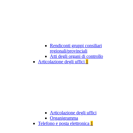
Rendiconti gruppi consiliari
regionali/provinciali
Atti degli organi di controllo
Articolazione degli uffici
1
Articolazione degli uffici
Organigramma
Telefono e posta elettronica
1