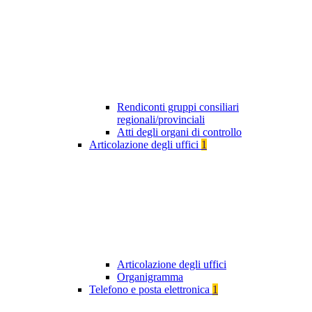
Rendiconti gruppi consiliari
regionali/provinciali
Atti degli organi di controllo
Articolazione degli uffici
1
Articolazione degli uffici
Organigramma
Telefono e posta elettronica
1