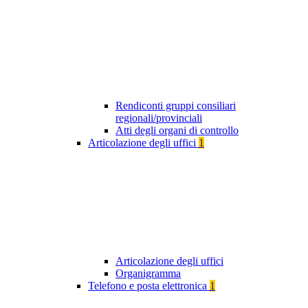
Rendiconti gruppi consiliari
regionali/provinciali
Atti degli organi di controllo
Articolazione degli uffici
1
Articolazione degli uffici
Organigramma
Telefono e posta elettronica
1