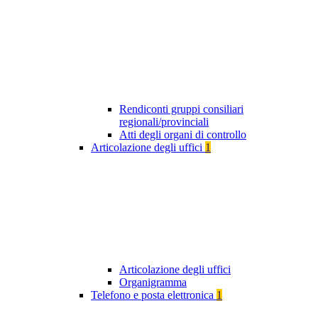
Rendiconti gruppi consiliari
regionali/provinciali
Atti degli organi di controllo
Articolazione degli uffici
1
Articolazione degli uffici
Organigramma
Telefono e posta elettronica
1