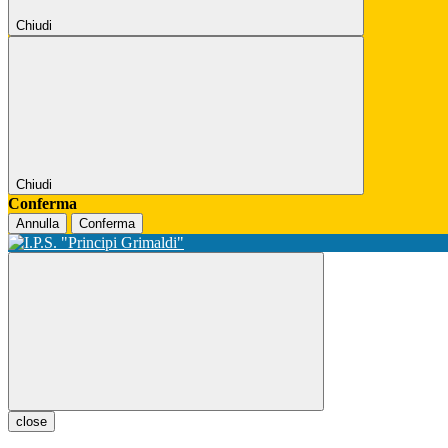
Chiudi
Chiudi
Conferma
Annulla
Conferma
close