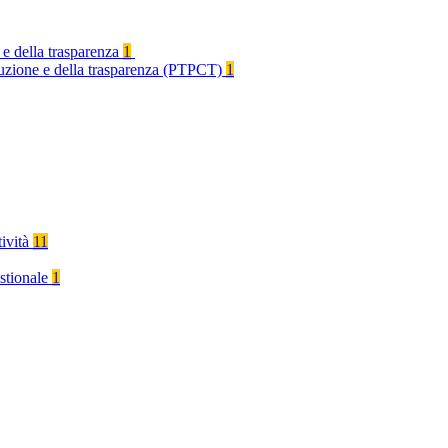
 e della trasparenza
1
rruzione e della trasparenza (PTPCT)
1
tività
11
stionale
1