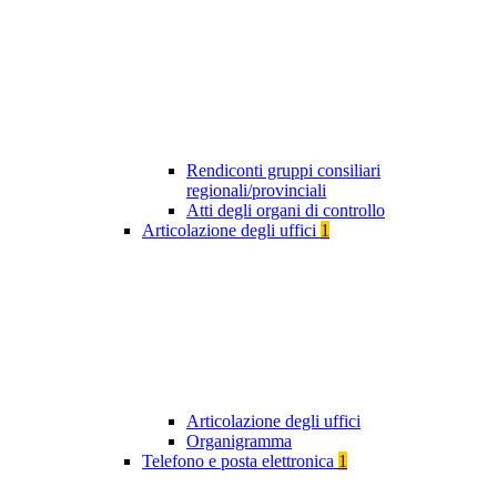
Rendiconti gruppi consiliari
regionali/provinciali
Atti degli organi di controllo
Articolazione degli uffici
1
Articolazione degli uffici
Organigramma
Telefono e posta elettronica
1