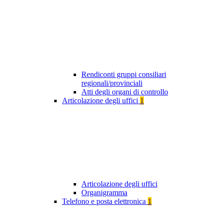
Rendiconti gruppi consiliari
regionali/provinciali
Atti degli organi di controllo
Articolazione degli uffici
1
Articolazione degli uffici
Organigramma
Telefono e posta elettronica
1