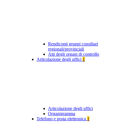
Rendiconti gruppi consiliari
regionali/provinciali
Atti degli organi di controllo
Articolazione degli uffici
1
Articolazione degli uffici
Organigramma
Telefono e posta elettronica
1