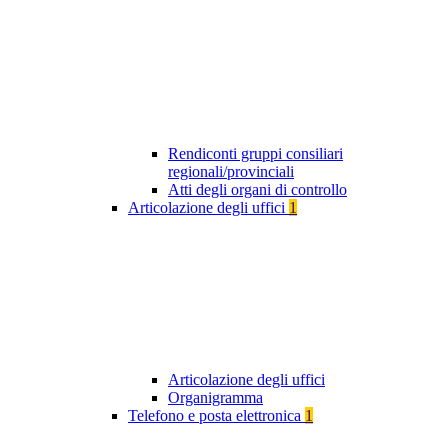
Rendiconti gruppi consiliari
regionali/provinciali
Atti degli organi di controllo
Articolazione degli uffici
1
Articolazione degli uffici
Organigramma
Telefono e posta elettronica
1