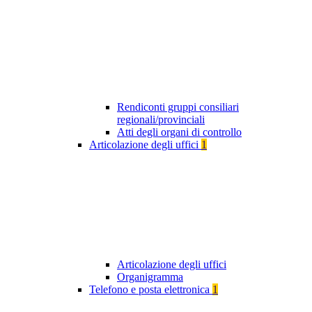
Rendiconti gruppi consiliari
regionali/provinciali
Atti degli organi di controllo
Articolazione degli uffici
1
Articolazione degli uffici
Organigramma
Telefono e posta elettronica
1