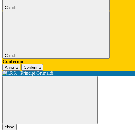
Chiudi
Chiudi
Conferma
Annulla
Conferma
close