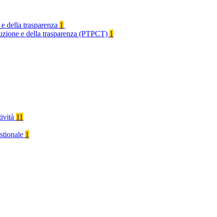
 e della trasparenza
1
rruzione e della trasparenza (PTPCT)
1
tività
11
stionale
1