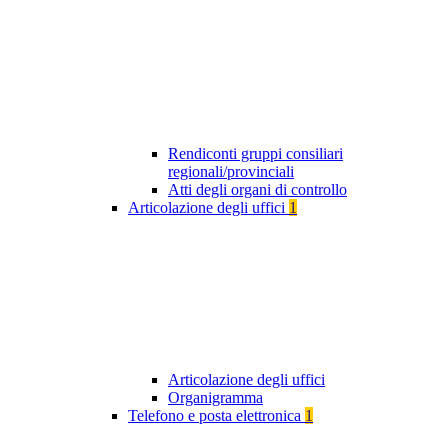
Rendiconti gruppi consiliari
regionali/provinciali
Atti degli organi di controllo
Articolazione degli uffici
1
Articolazione degli uffici
Organigramma
Telefono e posta elettronica
1