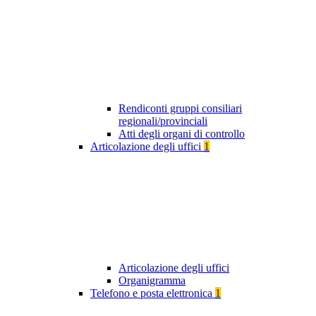
Rendiconti gruppi consiliari
regionali/provinciali
Atti degli organi di controllo
Articolazione degli uffici
1
Articolazione degli uffici
Organigramma
Telefono e posta elettronica
1