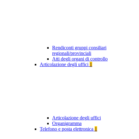
Rendiconti gruppi consiliari
regionali/provinciali
Atti degli organi di controllo
Articolazione degli uffici
1
Articolazione degli uffici
Organigramma
Telefono e posta elettronica
1