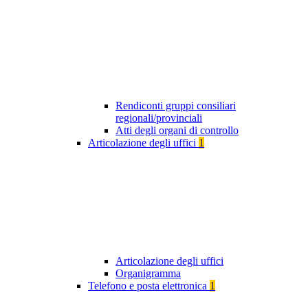
Rendiconti gruppi consiliari
regionali/provinciali
Atti degli organi di controllo
Articolazione degli uffici
1
Articolazione degli uffici
Organigramma
Telefono e posta elettronica
1