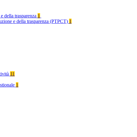
 e della trasparenza
1
rruzione e della trasparenza (PTPCT)
1
tività
11
stionale
1