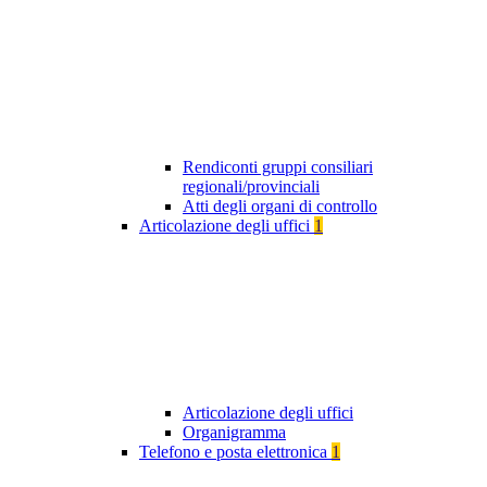
Rendiconti gruppi consiliari
regionali/provinciali
Atti degli organi di controllo
Articolazione degli uffici
1
Articolazione degli uffici
Organigramma
Telefono e posta elettronica
1