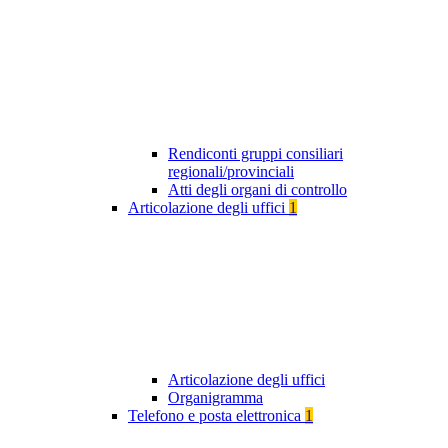
Rendiconti gruppi consiliari
regionali/provinciali
Atti degli organi di controllo
Articolazione degli uffici
1
Articolazione degli uffici
Organigramma
Telefono e posta elettronica
1