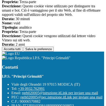
Proprieta:
Terza-parte
Descrizione:
Questo cookie viene utilizzato per distinguere tra
umani e bot. Ciò è vantaggioso per il sito Web, al fine di effettuare
rapporti validi sull'utilizzo del proprio sito Web.
Durata:
30 minuti
Nome:
vuid
Tipologia:
analitico
Proprieta:
Terza-parte
Descrizione:
Questi cookie vengono utilizzati dal lettore video
Vimeo sui siti web.
Durata:
2 anni
Accetta tutti
Salva le preferenze
I.P.S. "Principi Grimaldi"
Contatti
I.P.S. "Principi Grimaldi"
Viale degli Oleandri 19 97015 MODICA (IT)
Tel:
+39 0932.762991
Email:
rgrh020005@istruzione.it
Link per inviare una mail
PEC:
rgrh020005@pec.istruzione.it
Link per inviare una mail
C.F.: 90006570882
IBAN: IT23F0103084480000000369953