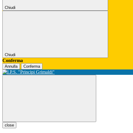
Chiudi
Chiudi
Conferma
Annulla
Conferma
close