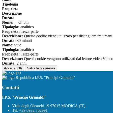
Tipologia
Proprieta
Descrizione
Durata
Nome:
__cf_bm
Tipologia:
analitico
Proprieta:
Terza-parte
Descrizione:
Questo cookie viene utilizzato per distinguere tra umani e 
Durata:
30 minuti
Nome:
vuid
Tipologia:
analitico
Proprieta:
Terza-parte
Descrizione:
Questi cookie vengono utilizzati dal lettore video Vimeo 
Durata:
2 anni
Accetta tutti
Salva le preferenze
I.P.S. "Principi Grimaldi"
Contatti
I.P.S. "Principi Grimaldi"
Viale degli Oleandri 19 97015 MODICA (IT)
Tel:
+39 0932.762991