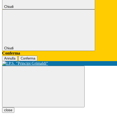
Chiudi
Chiudi
Conferma
Annulla
Conferma
close