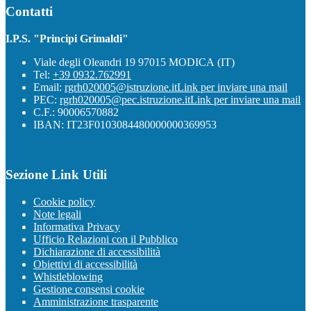
Contatti
I.P.S. "Principi Grimaldi"
Viale degli Oleandri 19 97015 MODICA (IT)
Tel:
+39 0932.762991
Email:
rgrh020005@istruzione.it
Link per inviare una mail
PEC:
rgrh020005@pec.istruzione.it
Link per inviare una mail
C.F.: 90006570882
IBAN: IT23F0103084480000000369953
Sezione Link Utili
Cookie policy
Note legali
Informativa Privacy
Ufficio Relazioni con il Pubblico
Dichiarazione di accessibilità
Obiettivi di accessibilità
Whistleblowing
Gestione consensi cookie
Amministrazione trasparente