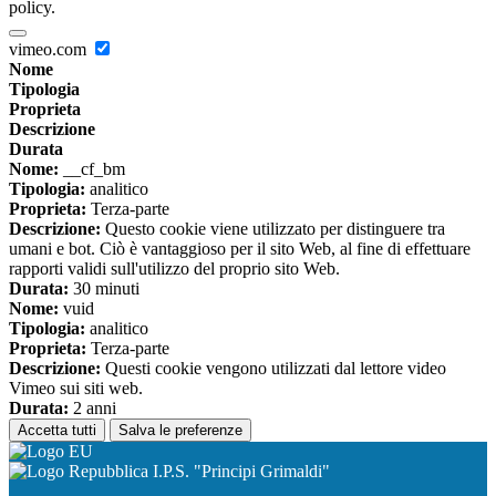
policy.
vimeo.com
Nome
Tipologia
Proprieta
Descrizione
Durata
Nome:
__cf_bm
Tipologia:
analitico
Proprieta:
Terza-parte
Descrizione:
Questo cookie viene utilizzato per distinguere tra
umani e bot. Ciò è vantaggioso per il sito Web, al fine di effettuare
rapporti validi sull'utilizzo del proprio sito Web.
Durata:
30 minuti
Nome:
vuid
Tipologia:
analitico
Proprieta:
Terza-parte
Descrizione:
Questi cookie vengono utilizzati dal lettore video
Vimeo sui siti web.
Durata:
2 anni
Accetta tutti
Salva le preferenze
I.P.S. "Principi Grimaldi"