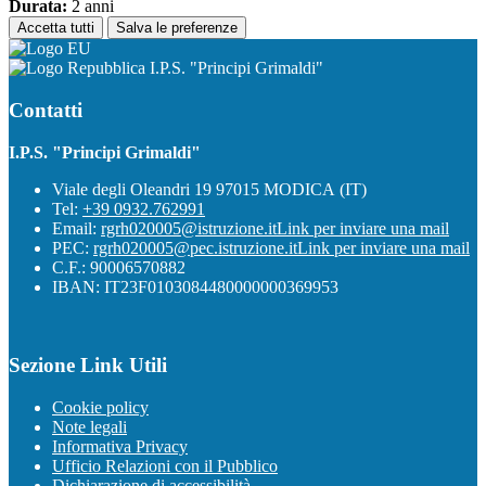
Durata:
2 anni
Accetta tutti
Salva le preferenze
I.P.S. "Principi Grimaldi"
Contatti
I.P.S. "Principi Grimaldi"
Viale degli Oleandri 19 97015 MODICA (IT)
Tel:
+39 0932.762991
Email:
rgrh020005@istruzione.it
Link per inviare una mail
PEC:
rgrh020005@pec.istruzione.it
Link per inviare una mail
C.F.: 90006570882
IBAN: IT23F0103084480000000369953
Sezione Link Utili
Cookie policy
Note legali
Informativa Privacy
Ufficio Relazioni con il Pubblico
Dichiarazione di accessibilità